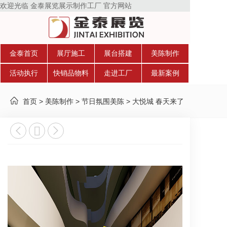
欢迎光临 金泰展览展示制作工厂 官方网站
金泰首页
展厅施工
展台搭建
美陈制作
活动执行
快销品物料
走进工厂
最新案例
>
>
>
大悦城 春天来了
首页
美陈制作
节日氛围美陈