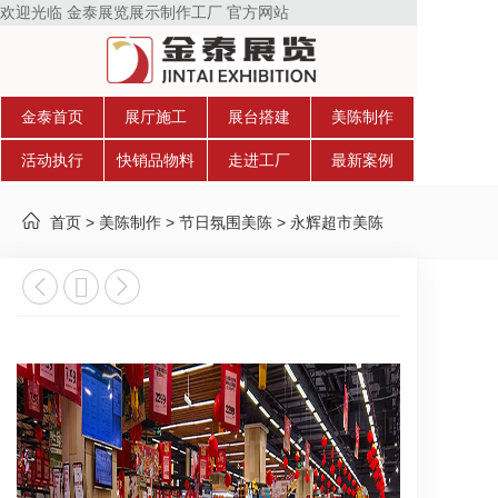
欢迎光临 金泰展览展示制作工厂 官方网站
金泰首页
展厅施工
展台搭建
美陈制作
活动执行
快销品物料
走进工厂
最新案例
>
>
>
永辉超市美陈
首页
美陈制作
节日氛围美陈