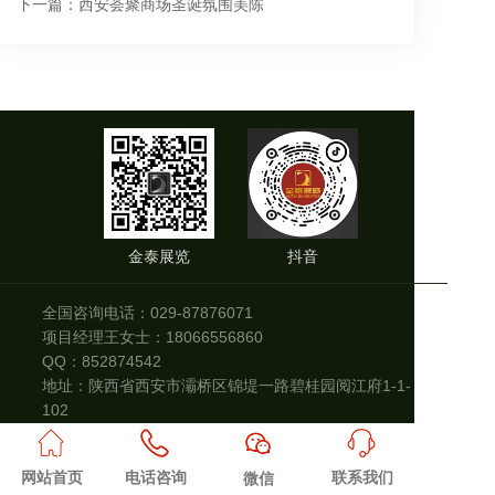
下一篇：
西安荟聚商场圣诞氛围美陈
金泰展览
抖音
全国咨询电话：029-87876071
项目经理王女士：18066556860
QQ：852874542
地址：陕西省西安市灞桥区锦堤一路碧桂园阅江府1-1-
102
西安市浐灞生态区金泰展览品加工厂
公网安备 陕ICP备14003423号-1
网站首页
电话咨询
微信
联系我们