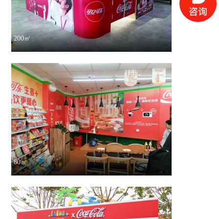
200㎡
80㎡